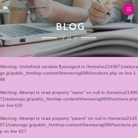
BLOG
ブログ
Warning
: Undefined variable $youngest in
/home/xs2149071/sakura
go.jp/public_html/wp-content/themes/sg089/functions.php
on line
1
99
Warning
: Attempt to read property "name" on null in
/home/xs21490
71/sakurago.jp/public_html/wp-content/themes/sg089/functions.php
on line
620
Warning
: Attempt to read property "parent" on null in
/home/xs2149
071/sakurago.jp/public_html/wp-content/themes/sg089/functions.ph
p
on line
627