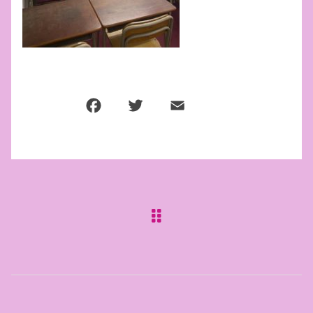
F
T
E
共
a
w
m
有
c
it
ai
e
te
l
b
r
o
o
k