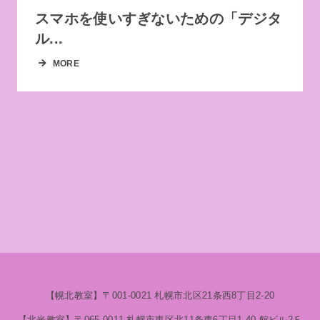
スマホを使いすぎないための「デジタ
ル...
MORE
【幌北教室】​〒001-0021 札幌市北区21条西8丁目2-20
【北光教室】〒065-0011 札幌市東区北11条東6丁目1-40 ​館ビル2Ｆ