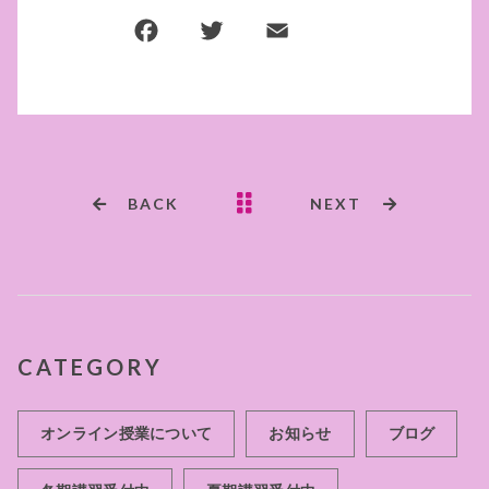
F
T
E
共
a
w
m
有
c
it
ai
e
te
l
b
r
o
BACK
NEXT
o
k
CATEGORY
オンライン授業について
お知らせ
ブログ