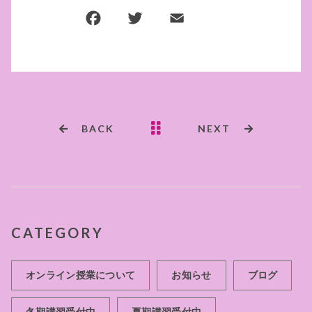
F
T
E
共
a
w
m
有
c
it
ai
e
te
l
b
r
o
BACK
NEXT
o
k
CATEGORY
オンライン授業について
お知らせ
ブログ
冬期講習受付中
夏期講習受付中