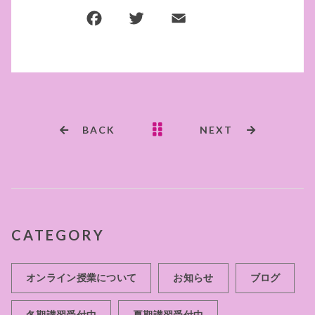
F
T
E
共
a
w
m
有
c
it
ai
e
te
l
b
r
o
BACK
NEXT
o
k
CATEGORY
オンライン授業について
お知らせ
ブログ
冬期講習受付中
夏期講習受付中