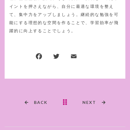
イントを押さえながら、自分に最適な環境を整え
て、集中力をアップしましょう。継続的な勉強を可
能にする理想的な空間を作ることで、学習効率が飛
躍的に向上することでしょう。
F
T
E
共
a
w
m
有
c
it
ai
e
te
l
b
r
o
BACK
NEXT
o
k