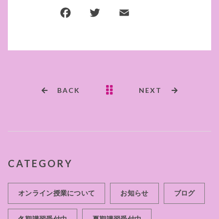
F
T
E
共
a
w
m
有
c
it
ai
e
te
l
b
r
o
BACK
NEXT
o
k
CATEGORY
オンライン授業について
お知らせ
ブログ
冬期講習受付中
夏期講習受付中