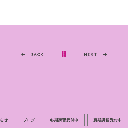
c
it
ai
e
te
l
b
r
o
o
k
BACK
NEXT
らせ
ブログ
冬期講習受付中
夏期講習受付中