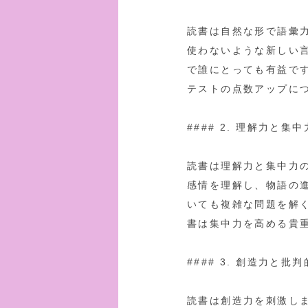
読書は自然な形で語彙
使わないような新しい
で誰にとっても有益で
テストの点数アップに
#### 2. 理解力と集
読書は理解力と集中力
感情を理解し、物語の
いても複雑な問題を解
書は集中力を高める貴
#### 3. 創造力と批
読書は創造力を刺激し