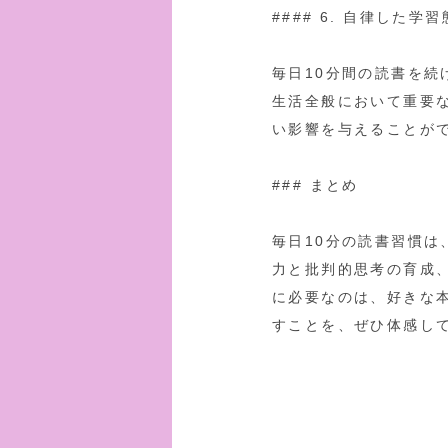
#### 6. 自律した学
毎日10分間の読書を
生活全般において重要
い影響を与えることが
### まとめ
毎日10分の読書習慣
力と批判的思考の育成
に必要なのは、好きな
すことを、ぜひ体感し