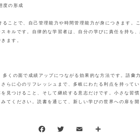
習態度の形成
続けることで、自己管理能力や時間管理能力が身につきます。
なスキルです。自律的な学習者は、自分の学びに責任を持ち、
できます。
は、多くの面で成績アップにつながる効果的な方法です。語彙
、さらに心のリフレッシュまで、多岐にわたる利点を持ってい
本を見つけること、そして継続する意志だけです。小さな習慣
てみてください。読書を通じて、新しい学びの世界への扉を開
F
T
E
共
a
w
m
有