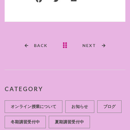
a
w
m
有
c
it
ai
e
te
l
b
r
o
BACK
NEXT
o
k
CATEGORY
オンライン授業について
お知らせ
ブログ
冬期講習受付中
夏期講習受付中